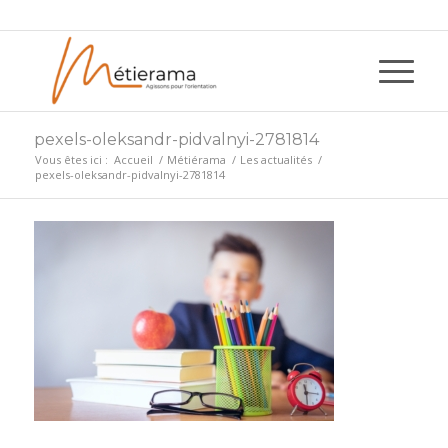
pexels-oleksandr-pidvalnyi-2781814
Vous êtes ici :
Accueil
/
Métiérama
/
Les actualités
/
pexels-oleksandr-pidvalnyi-2781814