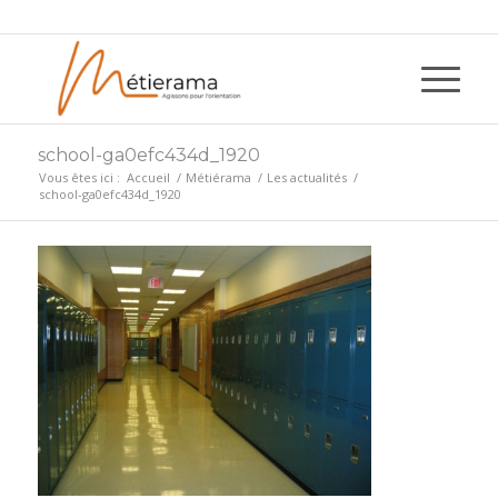
school-ga0efc434d_1920
Vous êtes ici :
Accueil
/
Métiérama
/
Les actualités
/
school-ga0efc434d_1920