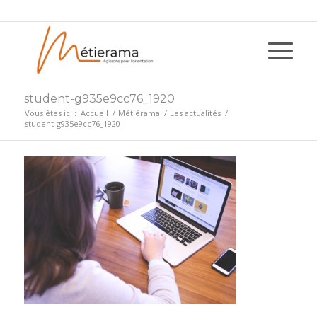
student-g935e9cc76_1920
Vous êtes ici :
Accueil
/
Métiérama
/
Les actualités
/
student-g935e9cc76_1920