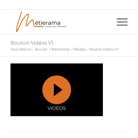
Bouton Vidéos V1
Vous êtes ici :
Accueil
/
Métiérama
/
Médias
/
Bouton Vidéos V1