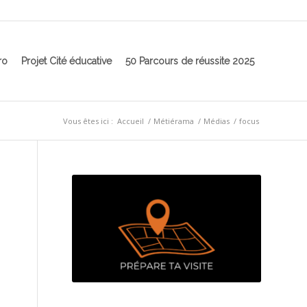
ro
Projet Cité éducative
50 Parcours de réussite 2025
Vous êtes ici :
Accueil
/
Métiérama
/
Médias
/
focus