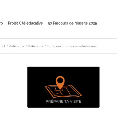
ro
Projet Cité éducative
50 Parcours de réussite 2025
ueil
/
Métiérama
/
Métierama
/
ffb-federation-francaise-du-batiment