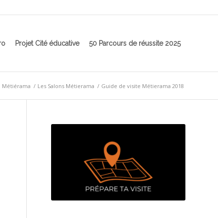
ro
Projet Cité éducative
50 Parcours de réussite 2025
Métiérama
/
Les Salons Métierama
/
Guide de visite Métierama 2018