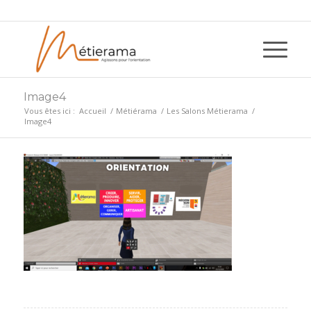
Image4
Vous êtes ici :
Accueil
/
Métiérama
/
Les Salons Métierama
/
Image4