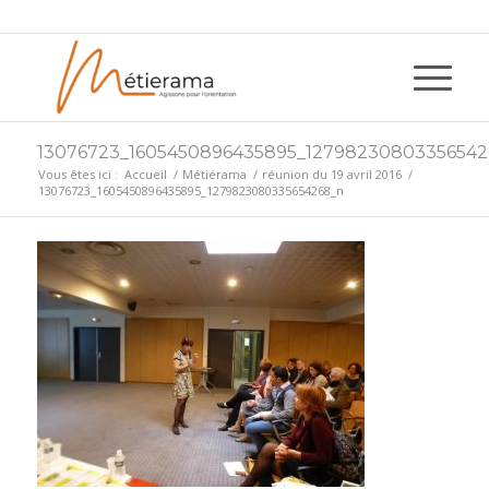
13076723_1605450896435895_12798230803356542
Vous êtes ici :
Accueil
/
Métiérama
/
réunion du 19 avril 2016
/
13076723_1605450896435895_1279823080335654268_n