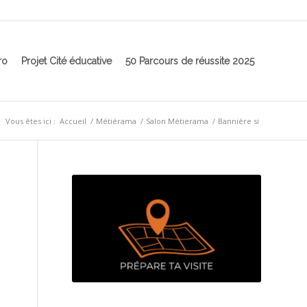
ro
Projet Cité éducative
50 Parcours de réussite 2025
Vous êtes ici :
Accueil
/
Métiérama
/
Salon Métierama
/
Bannière si