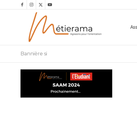
Ass
Bannière si