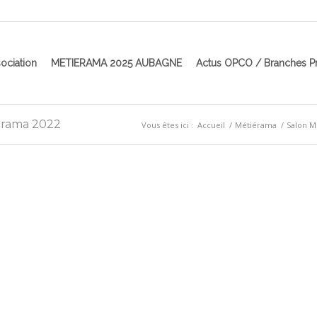
ociation
METIERAMA 2025 AUBAGNE
Actus OPCO / Branches P
ierama 2022
Vous êtes ici :
Accueil
/
Métiérama
/
Salon M